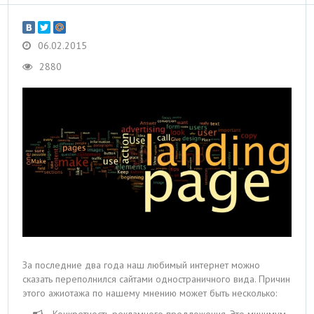
06.02.2015
2880
За последние два года наш любимый интернет можно
сказать переполнился сайтами одностраничного вида. Причин
этого ажиотажа по нашему мнению может быть несколько:
Конкретность рекламного предложения. Это минимум